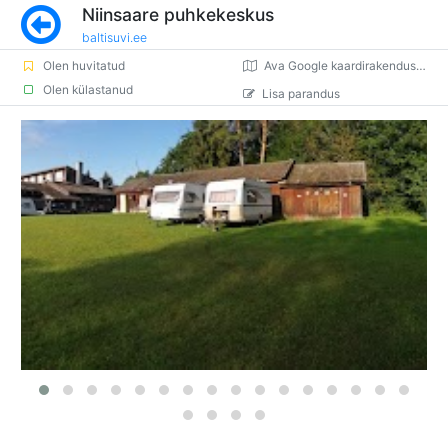
Niinsaare puhkekeskus
baltisuvi.ee
Olen huvitatud
Ava Google kaardirakenduses
Olen külastanud
Lisa parandus