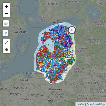
+
−
Draw a polyline
Draw a polygon
Leaflet
|
OpenStreetMap