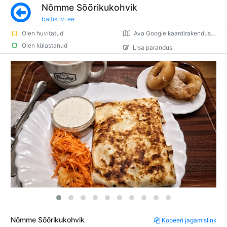
Nõmme Sõõrikukohvik
baltisuvi.ee
Olen huvitatud
Ava Google kaardirakenduses
Olen külastanud
Lisa parandus
Nõmme Sõõrikukohvik
Kopeeri jagamislink