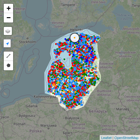
+
−
Draw a polyline
Draw a polygon
Leaflet
|
OpenStreetMap