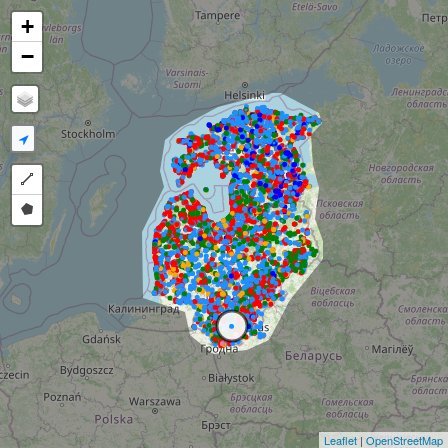
+
−
Draw a polyline
Draw a polygon
Leaflet
|
OpenStreetMap