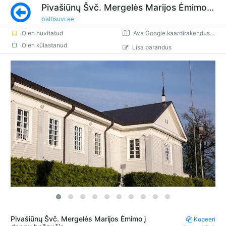
Pivašiūnų Švč. Mergelės Marijos Ėmimo į dangų bažnyčia
baltisuvi.ee
Olen huvitatud
Ava Google kaardirakenduses
Olen külastanud
Lisa parandus
Pivašiūnų Švč. Mergelės Marijos Ėmimo į
Kopeeri