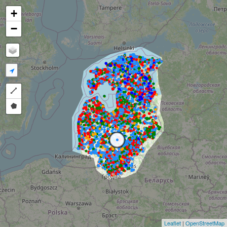
+
−
Draw a polyline
Draw a polygon
Leaflet
|
OpenStreetMap