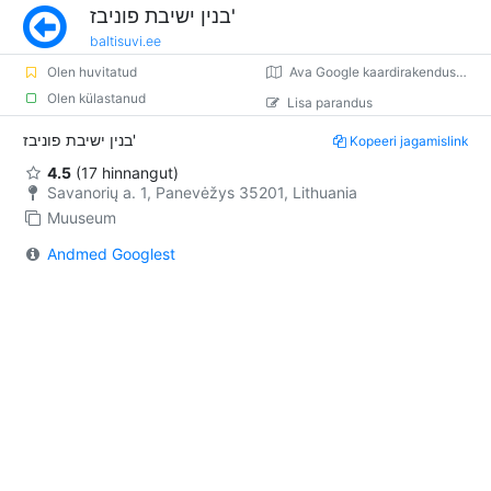
בנין ישיבת פוניבז'
baltisuvi.ee
Olen huvitatud
Ava Google kaardirakenduses
Olen külastanud
Lisa parandus
בנין ישיבת פוניבז'
Kopeeri jagamislink
4.5
(17 hinnangut)
Savanorių a. 1, Panevėžys 35201, Lithuania
Muuseum
Andmed Googlest