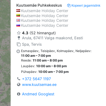
Kuutsemäe Puhkekeskus
Kopeeri jagamislink
Kuutsemäe Holiday Center
Kuutsemäe Holiday Center
Kuutsemäe Holiday Center
Kuutsemäe Holiday Center
4.3
(52 hinnangut)
Arula, 67411 Valga maakond, Eesti
Spa, Tervis
Esmaspäev, Teisipäev, Kolmapäev, Neljapäev: 
11:00 am – 7:00 pm
Reede: 
11:00 am – 8:00 pm
Laupäev: 
10:00 am – 8:00 pm
Pühapäev: 
10:00 am – 7:00 pm
+372 5647 1197
www.kuutsemae.ee
Andmed Googlest