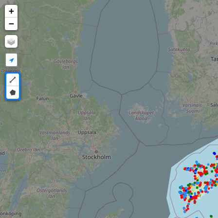
+
−
Draw a polyline
Draw a polygon